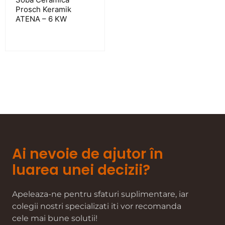
Prosch Keramik
ATENA – 6 KW
Ai nevoie de ajutor în
luarea unei decizii?
Apeleaza-ne pentru sfaturi suplimentare, iar
colegii nostri specializati iti vor recomanda
cele mai bune solutii!