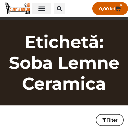
0
0,00
lei
GALERIE LUCRĂRI UNICAT
Etichetă:
Soba Lemne
Ceramica
Filter