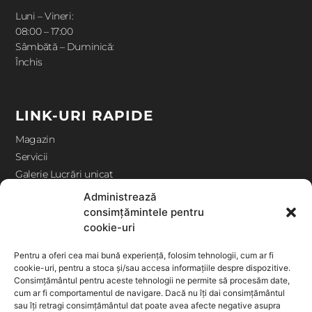
Luni – Vineri:
08:00 – 17:00
Sâmbătă – Duminică:
Închis
LINK-URI RAPIDE
Magazin
Servicii
Galerie Lucrări unicat
Contact
Administrează
consimțămintele pentru
cookie-uri
ANPC
Pentru a oferi cea mai bună experiență, folosim tehnologii, cum ar fi
Termeni și condiții
cookie-uri, pentru a stoca și/sau accesa informațiile despre dispozitive.
Politică cookie-uri (UE)
Consimțământul pentru aceste tehnologii ne permite să procesăm date,
cum ar fi comportamentul de navigare. Dacă nu îți dai consimțământul
Politica de confidentialitate
sau îți retragi consimțământul dat poate avea afecte negative asupra