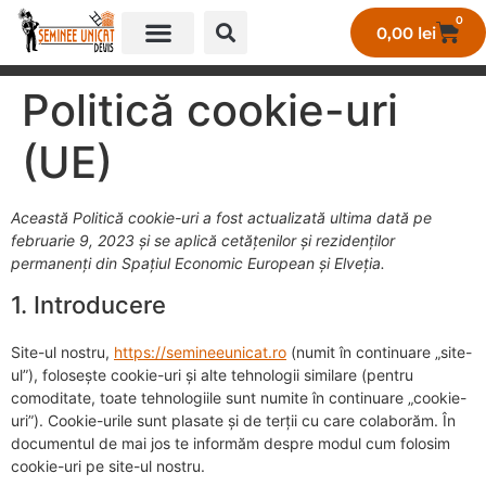
0
0,00
lei
GALERIE LUCRĂRI UNICAT
Politică cookie-uri
(UE)
Această Politică cookie-uri a fost actualizată ultima dată pe
februarie 9, 2023 și se aplică cetățenilor și rezidenților
permanenți din Spațiul Economic European și Elveția.
1. Introducere
Site-ul nostru,
https://semineeunicat.ro
(numit în continuare „site-
ul”), folosește cookie-uri și alte tehnologii similare (pentru
comoditate, toate tehnologiile sunt numite în continuare „cookie-
uri”). Cookie-urile sunt plasate și de terții cu care colaborăm. În
documentul de mai jos te informăm despre modul cum folosim
cookie-uri pe site-ul nostru.