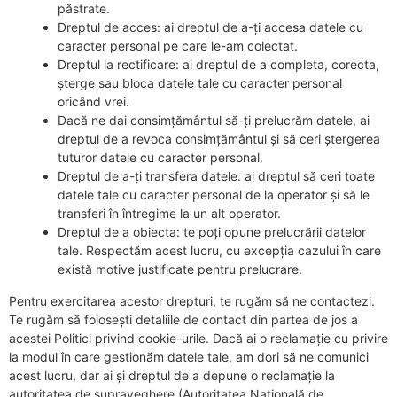
păstrate.
Dreptul de acces: ai dreptul de a-ți accesa datele cu
caracter personal pe care le-am colectat.
Dreptul la rectificare: ai dreptul de a completa, corecta,
șterge sau bloca datele tale cu caracter personal
oricând vrei.
Dacă ne dai consimțământul să-ți prelucrăm datele, ai
dreptul de a revoca consimțământul și să ceri ștergerea
tuturor datele cu caracter personal.
Dreptul de a-ți transfera datele: ai dreptul să ceri toate
datele tale cu caracter personal de la operator și să le
transferi în întregime la un alt operator.
Dreptul de a obiecta: te poți opune prelucrării datelor
tale. Respectăm acest lucru, cu excepția cazului în care
există motive justificate pentru prelucrare.
Pentru exercitarea acestor drepturi, te rugăm să ne contactezi.
Te rugăm să folosești detaliile de contact din partea de jos a
acestei Politici privind cookie-urile. Dacă ai o reclamație cu privire
la modul în care gestionăm datele tale, am dori să ne comunici
acest lucru, dar ai și dreptul de a depune o reclamație la
autoritatea de supraveghere (Autoritatea Națională de