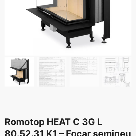
Romotop HEAT C 3G L
80.52.31 K1 – Focar semineu