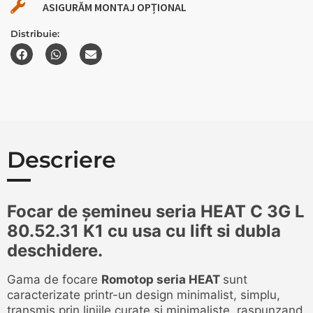
ASIGURĂM MONTAJ OPȚIONAL
Distribuie:
Descriere
Focar de șemineu seria HEAT C 3G L
80.52.31 K1 cu usa cu lift si dubla
deschidere.
Gama de focare
Romotop seria HEAT
sunt
caracterizate printr-un design minimalist, simplu,
transmis prin liniile curate si minimaliste, raspunzand