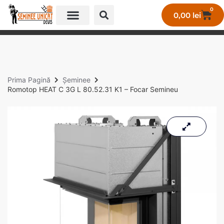
0
0,00
lei
GALERIE LUCRĂRI UNICAT
Prima Pagină
Șeminee
Romotop HEAT C 3G L 80.52.31 K1 – Focar Semineu