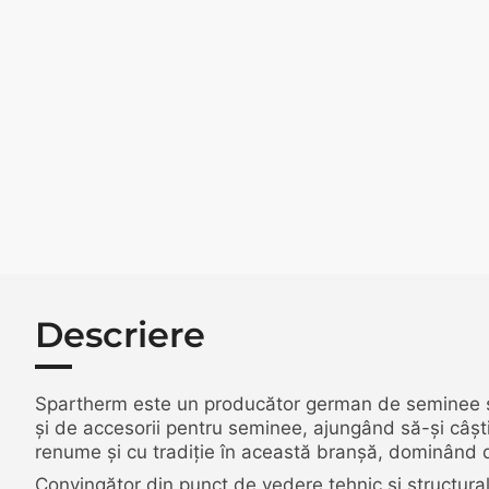
Descriere
Spartherm este un producător german de seminee ș
și de accesorii pentru seminee, ajungând să-și câști
renume și cu tradiție în această branșă, dominând de
Convingător din punct de vedere tehnic și structura