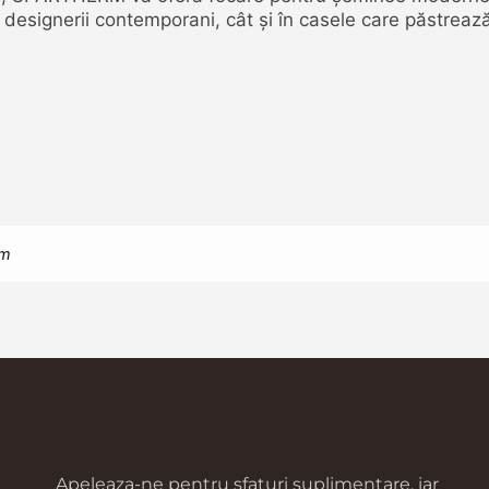
 designerii contemporani, cât și în casele care păstrează 
rm
Apeleaza-ne pentru sfaturi suplimentare, iar