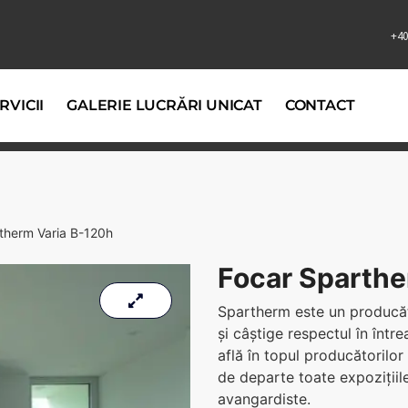
+40
RVICII
GALERIE LUCRĂRI UNICAT
CONTACT
therm Varia B-120h
Focar Sparthe
Spartherm este un producă
și câștige respectul în într
află în topul producătorilo
de departe toate expozițiile
avangardiste.