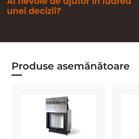
Ai nevoie de ajutor în luarea
unei decizii?
Produse asemănătoare