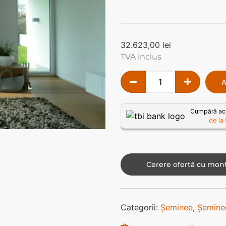
32.623,00
lei
TVA inclus
A
Cumpără acu
de la 
Cerere ofertă cu mont
Categorii:
Șeminee
,
Șeminee