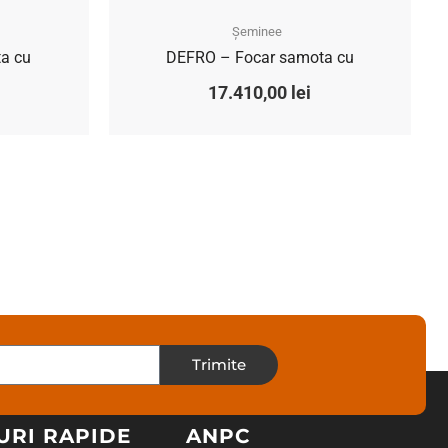
Șeminee
a cu
DEFRO – Focar samota cu
17.410,00
lei
Trimite
URI RAPIDE
ANPC