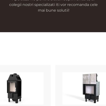
colegii nostri specializati iti vor recomanda cele
mai bune solutii!