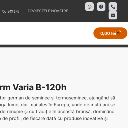
PROIECTELE NOASTRE
 755 849 149
0
0,00
lei
rm Varia B-120h
tor german de seminee și termoseminee, ajungând să-
eaga lume, dar mai ales în Europa, unde de mulți ani se
r de renume și cu tradiție în această branșă, dominând
 de profil, de fiecare dată cu produse inovative și