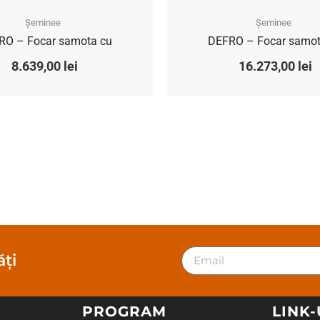
Șeminee
Șeminee
RO – Focar samota cu
DEFRO – Focar samot
8.639,00
lei
16.273,00
lei
ți
PROGRAM
LINK-