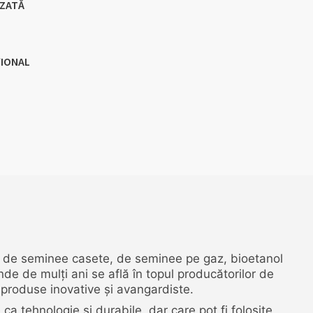
IZATĂ
ȚIONAL
 de seminee casete, de seminee pe gaz, bioetanol
de de mulți ani se află în topul producătorilor de
 produse inovative și avangardiste.
tehnologie și durabile, dar care pot fi folosite