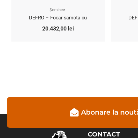
Șeminee
DEFRO – Focar samota cu
DEF
20.432,00
lei
Abonare la noută
CONTACT