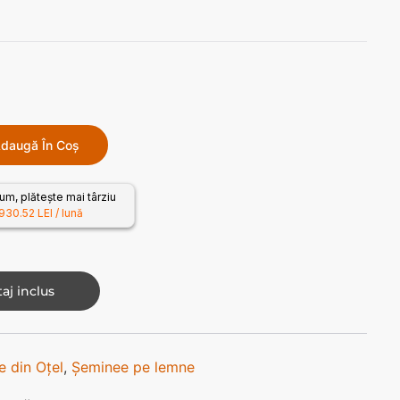
daugă În Coș
m, plătește mai târziu
930.52 LEI / lună
aj inclus
 din Oțel
,
Șeminee pe lemne