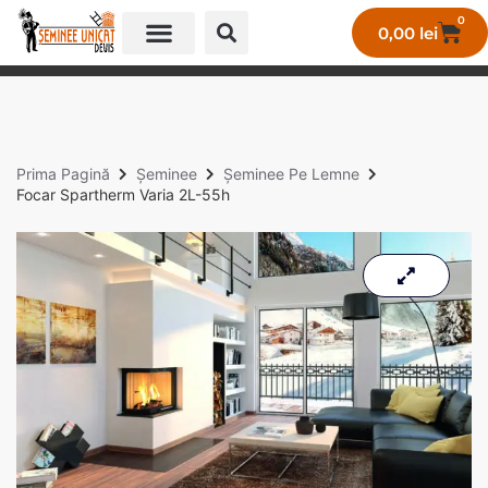
0
0,00
lei
GALERIE LUCRĂRI UNICAT
Prima Pagină
Șeminee
Șeminee Pe Lemne
Focar Spartherm Varia 2L-55h