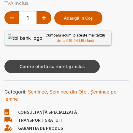
TVA inclus
Adaugă În Coș
Cumpără acum, plătește mai târziu
de la 619.04 LEI / lună
Cerere ofertă cu montaj inclus
Categorii:
Șeminee
,
Șeminee din Oțel
,
Șeminee pe
lemne
CONSULTANȚĂ SPECIALIZATĂ
TRANSPORT GRATUIT
GARANTIA DE PRODUS