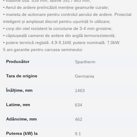
• inaltime usa: 516 mm, latime 391 / 583 mm;
• Aerul de ardere preîncălzit menține geamurile curate;
• maneta de actionare pentru controlul aerului de ardere.
Proiectat
inteligent și amplasat discret pentru ușurință în utilizare;
• corp din otel rezistent la coroziune de 3-4 mm grosime;
• căptușeală camerei de ardere din argilă termorezistentă;
• putere termică reglată: 4,9-9,1kW, putere nominală: 7,0kW.
5 ani garantie pentru carcasa semineului.
Producător
Spartherm
Tara de origine
Germania
Înălțime, mm
1463
Latime, mm
634
Adâncime, mm
462
Puterea (kW) la
9.1