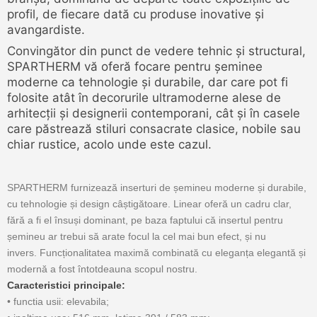
profil, de fiecare dată cu produse inovative și
avangardiste.
Convingător din punct de vedere tehnic și structural,
SPARTHERM vă oferă focare pentru șeminee
moderne ca tehnologie și durabile, dar care pot fi
folosite atât în decorurile ultramoderne alese de
arhitecții și designerii contemporani, cât și în casele
care păstrează stiluri consacrate clasice, nobile sau
chiar rustice, acolo unde este cazul.
SPARTHERM furnizează inserturi de șemineu moderne și durabile,
cu tehnologie și design câștigătoare.
Linear oferă un cadru clar,
fără a fi el însuși dominant, pe baza faptului că insertul pentru
șemineu ar trebui să arate focul la cel mai bun efect, și nu
invers.
Funcționalitatea maximă combinată cu eleganța elegantă și
modernă a fost întotdeauna scopul nostru.
Caracteristici principale:
• functia usii: elevabila;