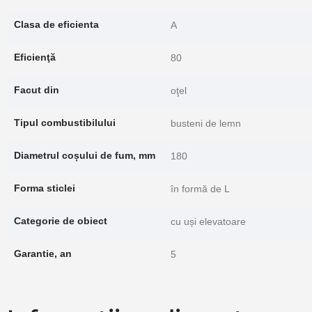
Clasa de eficienta
A
Eficienţă
80
Facut din
oţel
Tipul combustibilului
busteni de lemn
Diametrul coșului de fum, mm
180
Forma sticlei
în formă de L
Categorie de obiect
cu uși elevatoare
Garantie, an
5