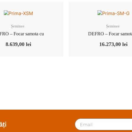
Șeminee
Șeminee
RO – Focar samota cu
DEFRO – Focar samot
8.639,00
lei
16.273,00
lei
ți