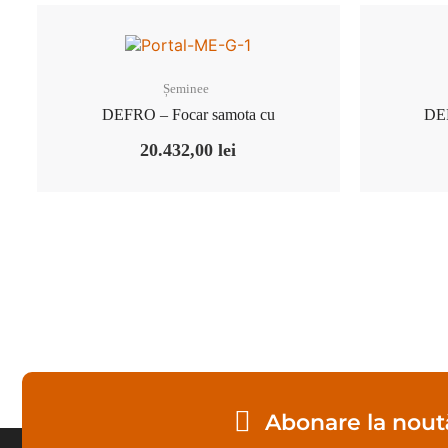
Șeminee
DEFRO – Focar samota cu
DEF
20.432,00
lei
Abonare la noută