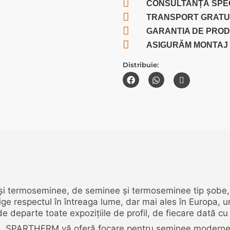
CONSULTANȚĂ SPE
TRANSPORT GRATU
GARANTIA DE PRO
ASIGURĂM MONTAJ
Distribuie:
i termoseminee, de seminee și termoseminee tip șobe,
ge respectul în întreaga lume, dar mai ales în Europa, un
 departe toate expozițiile de profil, de fiecare dată cu
l, SPARTHERM vă oferă focare pentru șeminee moderne ca 