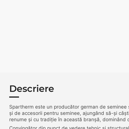
Descriere
Spartherm este un producător german de seminee ș
și de accesorii pentru seminee, ajungând să-și câști
renume și cu tradiție în această branșă, dominând de
Convingător din punct de vedere tehnic și structura