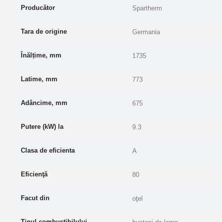
Producător
Spartherm
Tara de origine
Germania
Înălțime, mm
1735
Latime, mm
773
Adâncime, mm
675
Putere (kW) la
9.3
Clasa de eficienta
A
Eficienţă
80
Facut din
oţel
Tipul combustibilului