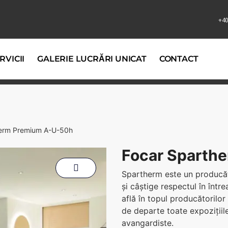
+40
RVICII
GALERIE LUCRĂRI UNICAT
CONTACT
herm Premium A-U-50h
Focar Sparth
Spartherm este un producă
și câștige respectul în într
află în topul producătorilo
de departe toate expozițiile
avangardiste.