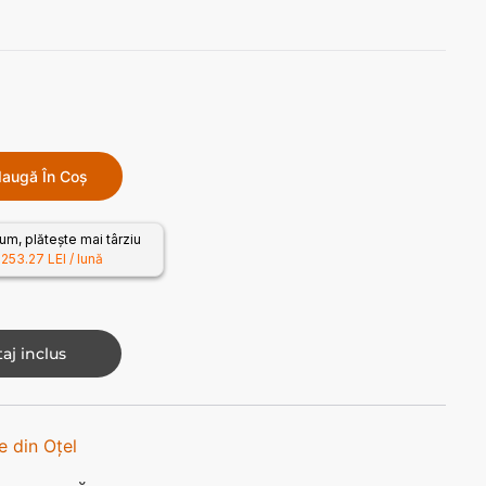
augă În Coș
m, plătește mai târziu
1253.27 LEI / lună
aj inclus
 din Oțel