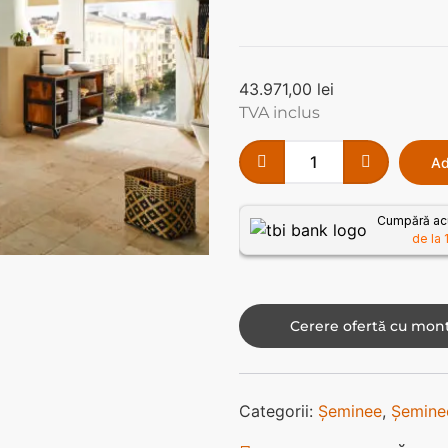
43.971,00
lei
TVA inclus
Ad
Cumpără acu
de la 
Cerere ofertă cu mont
Categorii:
Șeminee
,
Șeminee