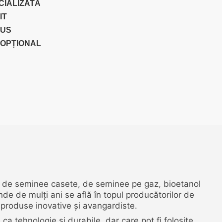
CIALIZATĂ
IT
DUS
 OPȚIONAL
 de seminee casete, de seminee pe gaz, bioetanol
de de mulți ani se află în topul producătorilor de
 produse inovative și avangardiste.
tehnologie și durabile, dar care pot fi folosite