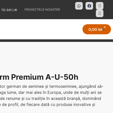
PROIECTELE NOASTRE
 755 849 149
0
0,00
lei
erm Premium A-U-50h
tor german de seminee și termoseminee, ajungând să-
eaga lume, dar mai ales în Europa, unde de mulți ani se
r de renume și cu tradiție în această branșă, dominând
 de profil, de fiecare dată cu produse inovative și