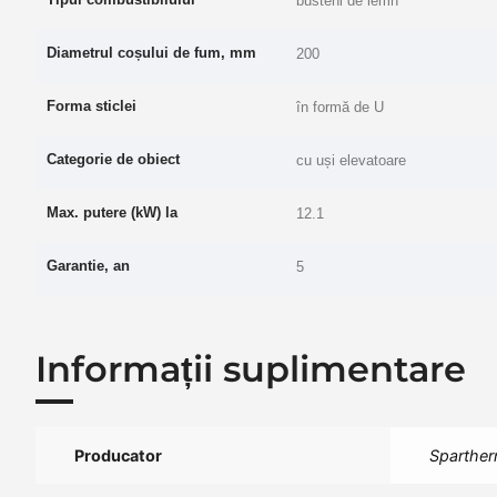
busteni de lemn
Diametrul coșului de fum, mm
200
Forma sticlei
în formă de U
Categorie de obiect
cu uși elevatoare
Max.
putere (kW) la
12.1
Garantie, an
5
Informații suplimentare
Producator
Sparthe