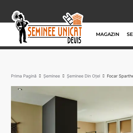
MAGAZIN
SE
Prima Pagină
Șeminee
Șeminee Din Oțel
Focar Spart