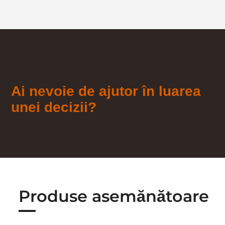
Ai nevoie de ajutor în luarea
unei decizii?
Produse asemănătoare