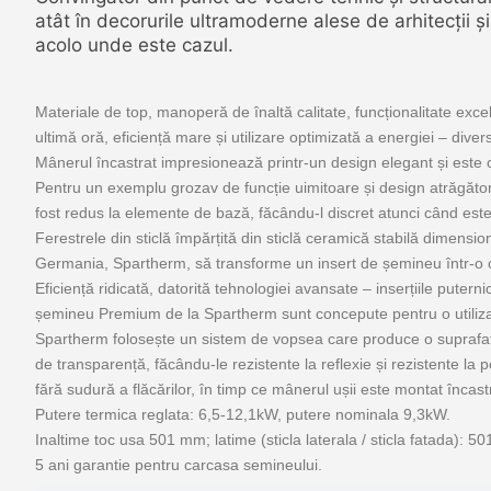
atât în decorurile ultramoderne alese de arhitecții și
acolo unde este cazul.
Materiale de top, manoperă de înaltă calitate, funcționalitate exc
ultimă oră, eficiență mare și utilizare optimizată a energiei – div
Mânerul încastrat impresionează printr-un design elegant și este c
Pentru un exemplu grozav de funcție uimitoare și design atrăgător 
fost redus la elemente de bază, făcându-l discret atunci când este 
Ferestrele din sticlă împărțită din sticlă ceramică stabilă dimensi
Germania, Spartherm, să transforme un insert de șemineu într-o 
Eficiență ridicată, datorită tehnologiei avansate – inserțiile puter
șemineu Premium de la Spartherm sunt concepute pentru o utilizar
Spartherm folosește un sistem de vopsea care produce o suprafață
de transparență, făcându-le rezistente la reflexie și rezistente la
fără sudură a flăcărilor, în timp ce mânerul ușii este montat încastra
Putere termica reglata: 6,5-12,1kW, putere nominala 9,3kW.
Inaltime toc usa 501 mm;
latime (sticla laterala / sticla fatada): 
5 ani garantie pentru carcasa semineului.