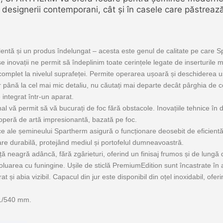
 designerii contemporani, cât și în casele care păstrează 
elentă și un produs îndelungat – acesta este genul de calitate pe care S
erse inovații ne permit să îndeplinim toate cerințele legate de inserturil
omplet la nivelul suprafeței.
Permite operarea ușoară și deschiderea uș
până la cel mai mic detaliu, nu căutați mai departe decât pârghia de con
integrat într-un aparat.
onal vă permit să vă bucurați de foc fără obstacole.
Inovațiile tehnice în 
operă de artă impresionantă, bazată pe foc.
nice ale șemineului Spartherm asigură o funcționare deosebit de eficientă
e durabilă, protejând mediul și portofelul dumneavoastră.
 neagră adâncă, fără zgârieturi, oferind un finisaj frumos și de lungă
 poluarea cu funingine.
Ușile de sticlă PremiumEdition sunt încastrate în 
t și abia vizibil.
Capacul din jur este disponibil din oțel inoxidabil, ofer
501/540 mm.