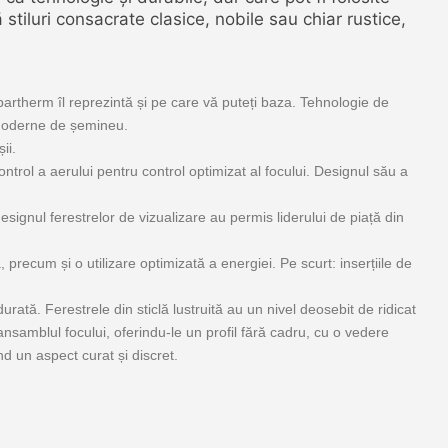
stiluri consacrate clasice, nobile sau chiar rustice,
partherm îl reprezintă și pe care vă puteți baza.
Tehnologie de
e moderne de șemineu.
ii.
trol a aerului pentru control optimizat al focului.
Designul său a
designul ferestrelor de vizualizare au permis liderului de piață din
, precum și o utilizare optimizată a energiei.
Pe scurt: inserțiile de
 durată.
Ferestrele din sticlă lustruită au un nivel deosebit de ridicat
ansamblul focului, oferindu-le un profil fără cadru, cu o vedere
ind un aspect curat și discret.