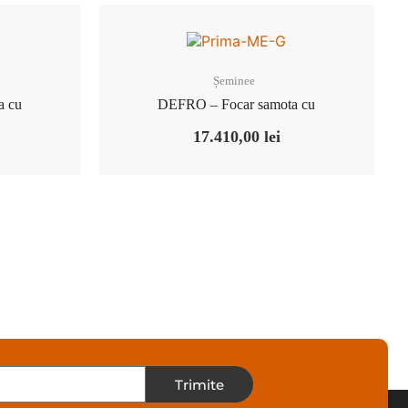
Șeminee
a cu
DEFRO – Focar samota cu
17.410,00
lei
Trimite