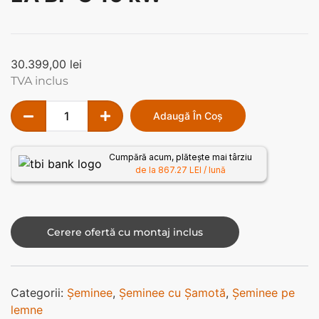
30.399,00
lei
TVA inclus
Adaugă În Coș
Cumpără acum, plătește mai târziu
de la 867.27 LEI / lună
Cerere ofertă cu montaj inclus
Categorii:
Șeminee
,
Șeminee cu Șamotă
,
Șeminee pe
lemne