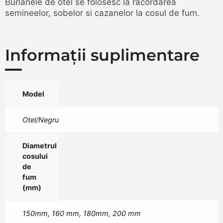
Burlanele de otel se folosesc la racordarea
semineelor, sobelor si cazanelor la cosul de fum.
Informații suplimentare
Model
Otel/Negru
Diametrul
cosului
de
fum
(mm)
150mm, 160 mm, 180mm, 200 mm