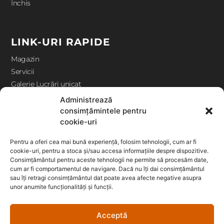
Închis
LINK-URI RAPIDE
Magazin
Servicii
Galerie Lucrări unicat
Contact
Administrează
consimțămintele pentru
cookie-uri
ANPC
Pentru a oferi cea mai bună experiență, folosim tehnologii, cum ar fi
Termeni și condiții
cookie-uri, pentru a stoca și/sau accesa informațiile despre dispozitive.
Politică cookie-uri (UE)
Consimțământul pentru aceste tehnologii ne permite să procesăm date,
cum ar fi comportamentul de navigare. Dacă nu îți dai consimțământul
Politica de confidentialitate
sau îți retragi consimțământul dat poate avea afecte negative asupra
unor anumite funcționalități și funcții.
Acceptă