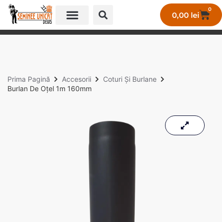
0
0,00
lei
GALERIE LUCRĂRI UNICAT
Prima Pagină
Accesorii
Coturi Și Burlane
Burlan De Oțel 1m 160mm