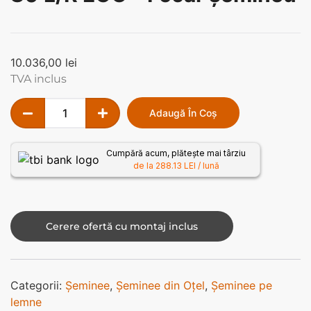
10.036,00
lei
TVA inclus
Adaugă În Coș
Cumpără acum, plătește mai târziu
de la 288.13 LEI / lună
Cerere ofertă cu montaj inclus
Categorii:
Șeminee
,
Șeminee din Oțel
,
Șeminee pe
lemne