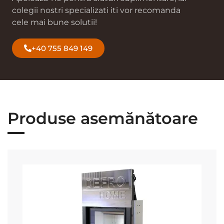
colegii nostri specializati iti vor recomanda
cele mai bune solutii!
+40 755 849 149
Produse asemănătoare