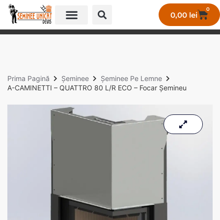
0
0,00
lei
GALERIE LUCRĂRI UNICAT
Prima Pagină
Șeminee
Șeminee Pe Lemne
A-CAMINETTI – QUATTRO 80 L/R ECO – Focar Șemineu