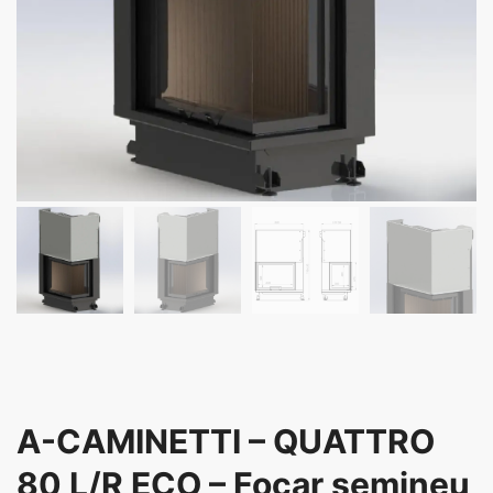
A-CAMINETTI – QUATTRO
80 L/R ECO – Focar șemineu