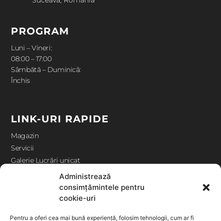
Suceava, Romania
PROGRAM
Luni – Vineri:
08:00 – 17:00
Sâmbătă – Duminică:
Închis
LINK-URI RAPIDE
Magazin
Servicii
Galerie Lucrări unicat
Contact
Administrează
consimțămintele pentru
cookie-uri
ANPC
Pentru a oferi cea mai bună experiență, folosim tehnologii, cum ar fi
Termeni și condiții