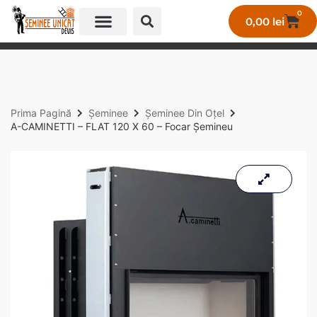
0
0,00
lei
GALERIE LUCRĂRI UNICAT
Prima Pagină
Șeminee
Șeminee Din Oțel
A-CAMINETTI – FLAT 120 X 60 – Focar Șemineu