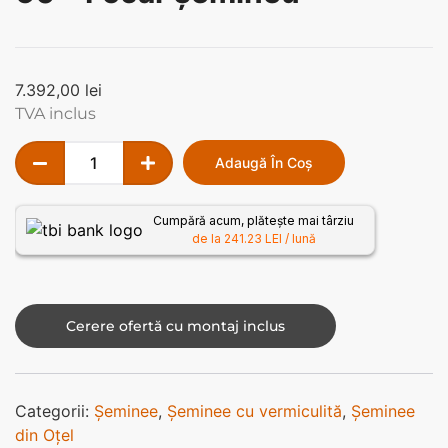
7.392,00
lei
TVA inclus
Adaugă În Coș
Cumpără acum, plătește mai târziu
de la 241.23 LEI / lună
Cerere ofertă cu montaj inclus
Categorii:
Șeminee
,
Șeminee cu vermiculită
,
Șeminee
din Oțel