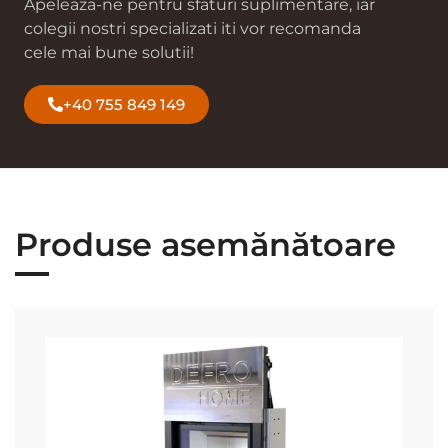
Apeleaza-ne pentru sfaturi suplimentare, iar
colegii nostri specializati iti vor recomanda
cele mai bune solutii!
+40 755 849 149
Produse asemănătoare